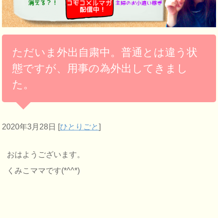
ただいま外出自粛中。普通とは違う状
態ですが、用事の為外出してきまし
た。
2020年3月28日
[
ひとりごと
]
おはようございます。
くみこママです(*^^*)