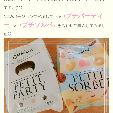
ですが(^^)
プチパーティ
NEWバージョンで登場している『
ー
プチソルベ
』と『
』を合わせて購入してみまし
た♡