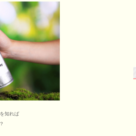
を知れば
？