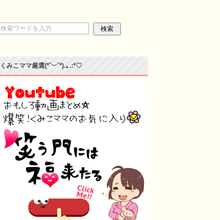
くみこママ厳選(*˘︶˘*).｡.:*♡