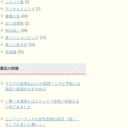
ふらっと旅
(1)
アンチエイジング
(7)
健康人生
(24)
占い活用術
(1)
旬の話し
(34)
楽しいショッピング
(12)
美しい生き方
(10)
豆知識
(31)
最近の投稿
マスクの肌荒れは○○が原因？ニキビ予防には
洗顔と保湿がおすすめ◎
一撃！夫源病とはストレス？症状と対策をま
とめてみました
ニュージーランドの女性首相の名言『強く、
そしてお互いに優しく』