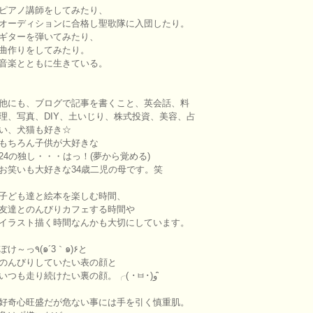
ピアノ講師をしてみたり、
オーディションに合格し聖歌隊に入団したり。
ギターを弾いてみたり、
曲作りをしてみたり。
音楽とともに生きている。
他にも、ブログで記事を書くこと、英会話、料
理、写真、DIY、土いじり、株式投資、美容、占
い、犬猫も好き☆
もちろん子供が大好きな
24の独し・・・はっ！(夢から覚める)
お笑いも大好きな34歳二児の母です。笑
子ども達と絵本を楽しむ時間、
友達とのんびりカフェする時間や
イラスト描く時間なんかも大切にしています。
ぽけ～っ٩(๑´3｀๑)۶と
のんびりしていたい表の顔と
いつも走り続けたい裏の顔。╭( ･ㅂ･)و ̑̑
好奇心旺盛だが危ない事には手を引く慎重肌。