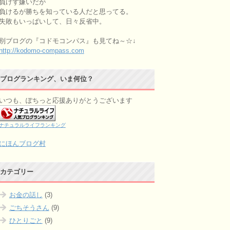
負けず嫌いだが
負けるが勝ちを知っている人だと思ってる。
失敗もいっぱいして、日々反省中。
別ブログの『コドモコンパス』も見てね～☆↓
http://kodomo-compass.com
ブログランキング、いま何位？
いつも、ぽちっと応援ありがとうございます
ナチュラルライフランキング
にほんブログ村
カテゴリー
お金の話し
(3)
ごちそうさん
(9)
ひとりごと
(9)