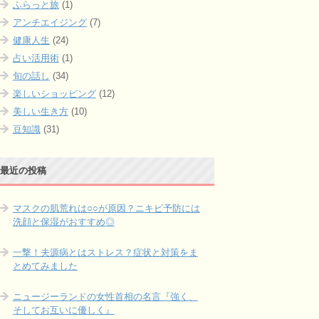
ふらっと旅
(1)
アンチエイジング
(7)
健康人生
(24)
占い活用術
(1)
旬の話し
(34)
楽しいショッピング
(12)
美しい生き方
(10)
豆知識
(31)
最近の投稿
マスクの肌荒れは○○が原因？ニキビ予防には
洗顔と保湿がおすすめ◎
一撃！夫源病とはストレス？症状と対策をま
とめてみました
ニュージーランドの女性首相の名言『強く、
そしてお互いに優しく』