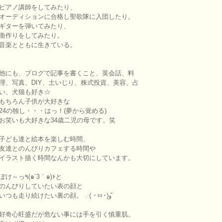
ピアノ講師をしてみたり、
オーディションに合格し聖歌隊に入団したり。
ギターを弾いてみたり、
曲作りをしてみたり。
音楽とともに生きている。
他にも、ブログで記事を書くこと、英会話、料
理、写真、DIY、土いじり、株式投資、美容、占
い、犬猫も好き☆
もちろん子供が大好きな
24の独し・・・はっ！(夢から覚める)
お笑いも大好きな34歳二児の母です。笑
子ども達と絵本を楽しむ時間、
友達とのんびりカフェする時間や
イラスト描く時間なんかも大切にしています。
ぽけ～っ٩(๑´3｀๑)۶と
のんびりしていたい表の顔と
いつも走り続けたい裏の顔。╭( ･ㅂ･)و ̑̑
好奇心旺盛だが危ない事には手を引く慎重肌。