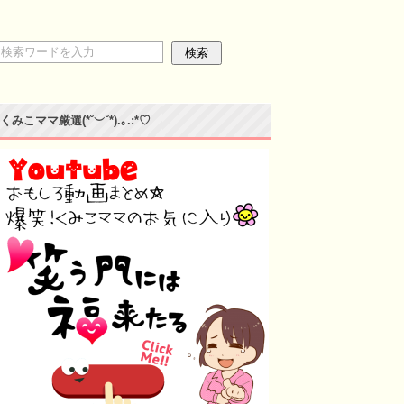
くみこママ厳選(*˘︶˘*).｡.:*♡