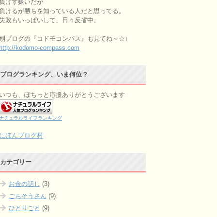
負けず嫌いだが
負けるが勝ちを知っている人だと思ってる。
失敗もいっぱいして、日々反省中。
別ブログの『コドモコンパス』も見てね～☆↓
http://kodomo-compass.com
ブログランキング、いま何位？
いつも、ぽちっと応援ありがとうございます
ナチュラルライフランキング
にほんブログ村
カテゴリー
お金の話し
(3)
ごちそうさん
(9)
ひとりごと
(9)