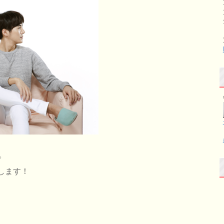
。
します！