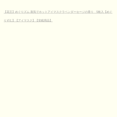
【花王】めぐりズム 蒸気でホットアイマスクラベンダーセージの香り 5枚入【めぐ
りずむ】【アイマスク】【安眠用品】