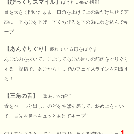
【びっくりスマイル】
ほうれい線の解消
目を大きく開いたまま、口角を上げて上の歯だけ見せて笑
顔に！下あごを下げ、下くちびるを下の歯に巻き込んでキ
ープ
【あんぐりぐり】
疲れている顔をほぐす
あごの力を抜いて、こぶしであごの周りの筋肉をぐりぐり
する！親指で、あごから耳までのフェイスラインを刺激す
る！
【三角の舌】
二重あごの解消
舌をべーっと出し、のどを伸ばす感じで、斜め上を向い
て、舌先を鼻へキュッとあげてキープ！
１
個人差はあるとしても、顔ヨガに要する時間は、１日