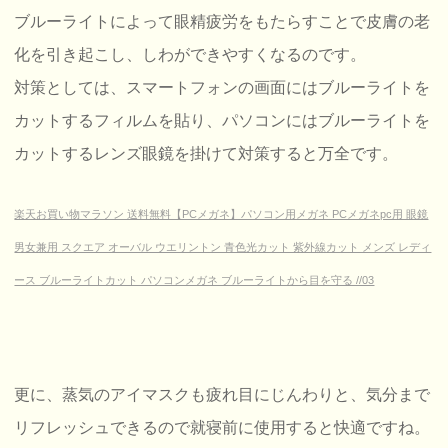
ブルーライトによって眼精疲労をもたらすことで皮膚の老
化を引き起こし、しわができやすくなるのです。
対策としては、スマートフォンの画面にはブルーライトを
カットするフィルムを貼り、パソコンにはブルーライトを
カットするレンズ眼鏡を掛けて対策すると万全です。
楽天お買い物マラソン 送料無料【PCメガネ】パソコン用メガネ PCメガネpc用 眼鏡
男女兼用 スクエア オーバル ウエリントン 青色光カット 紫外線カット メンズ レディ
ース ブルーライトカット パソコンメガネ ブルーライトから目を守る //03
更に、蒸気のアイマスクも疲れ目にじんわりと、気分まで
リフレッシュできるので就寝前に使用すると快適ですね。