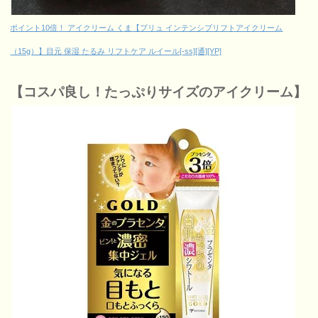
ポイント10倍！ アイクリーム くま【プリュ インテンシブリフトアイクリーム
（15g）】目元 保湿 たるみ リフトケア ルイール[-ss][通][YP]
【コスパ良し！たっぷりサイズのアイクリーム】