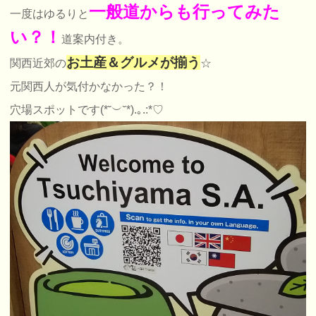
一般道からも行ってみた
一度はゆるりと
い？！
道案内付き。
お土産＆グルメが揃う
関西近郊の
☆
元関西人が気付かなかった？！
穴場スポットです(*˘︶˘*).｡.:*♡