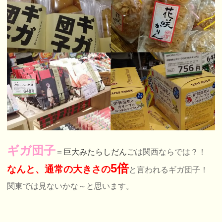
ギガ団子
＝
巨大みたらしだんご
は関西ならでは？！
5倍
なんと、通常の大きさの
と言われるギガ団子！
関東では見ないかな～と思います。