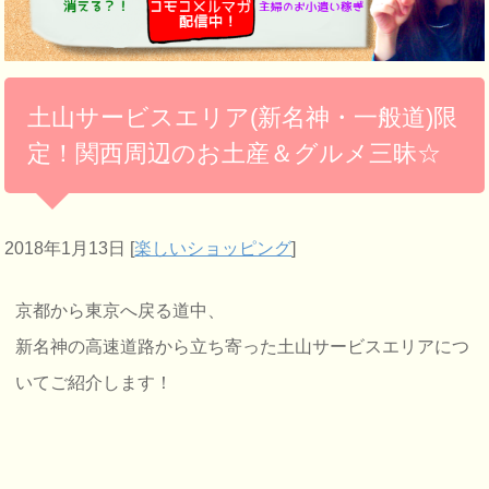
土山サービスエリア(新名神・一般道)限
定！関西周辺のお土産＆グルメ三昧☆
2018年1月13日
[
楽しいショッピング
]
京都から東京へ戻る道中、
新名神の高速道路から立ち寄った土山サービスエリアにつ
いてご紹介します！