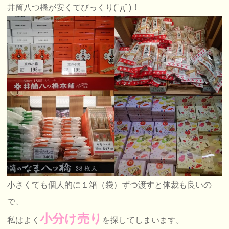
井筒八つ橋が安くてびっくり(ﾟдﾟ)！
小さくても個人的に１箱（袋）ずつ渡すと体裁も良いの
で、
小分け売り
私はよく
を探してしまいます。