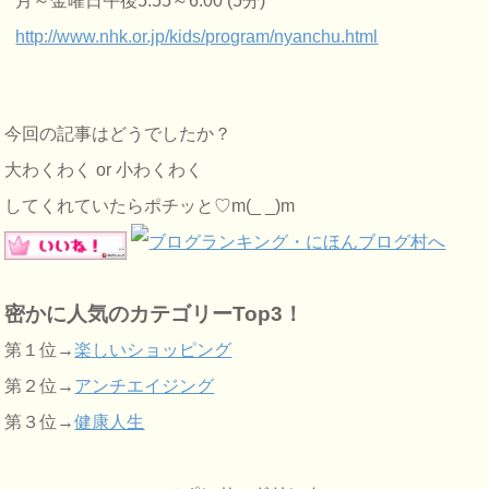
月～金曜日午後5:55～6:00 (5分)
http://www.nhk.or.jp/kids/program/nyanchu.html
今回の記事はどうでしたか？
大わくわく or 小わくわく
してくれていたらポチッと♡m(_ _)m
密かに人気のカテゴリーTop3！
第１位→
楽しいショッピング
第２位→
アンチエイジング
第３位→
健康人生